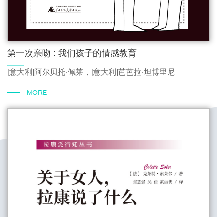
第一次亲吻 : 我们孩子的情感教育
[意大利]阿尔贝托·佩莱，[意大利]芭芭拉·坦博里尼
MORE