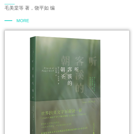
毛美棠等 著，饶平如 编
MORE