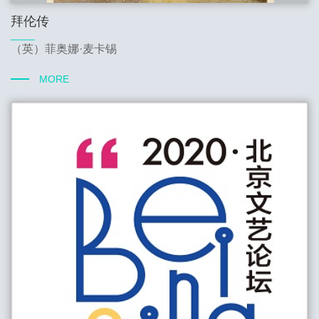
拜伦传
（英）菲奥娜·麦卡锡
MORE