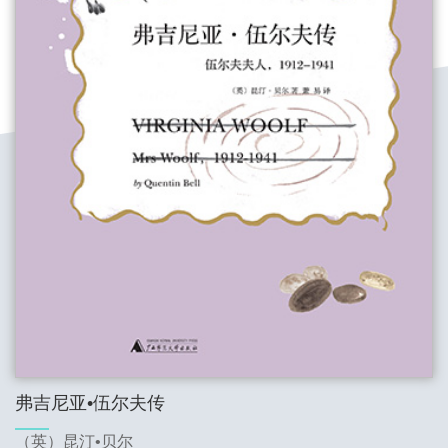
弗吉尼亚•伍尔夫传
（英）昆汀•贝尔