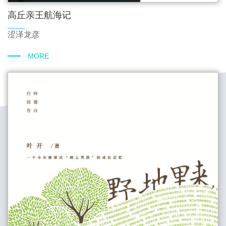
高丘亲王航海记
涩泽龙彦
MORE