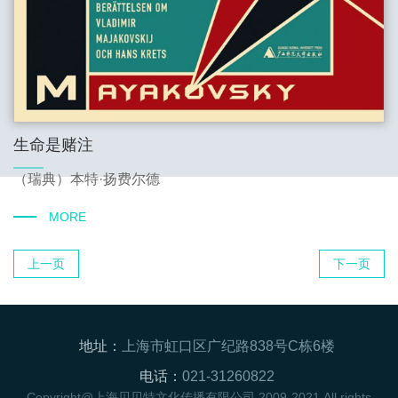
生命是赌注
（瑞典）本特·扬费尔德
MORE
上一页
下一页
地址：
上海市虹口区广纪路838号C栋6楼
电话：
021-31260822
Copyright@上海贝贝特文化传播有限公司 2009-2021 All rights