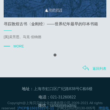
寻踪敦煌古书〈金刚经〉——世界纪年最早的印本书籍
[英]吴芳思、马克·伯纳德
MORE
返回列表
地址：
上海市虹口区广纪路838号C栋6楼
电话：
021-31260822
Copyright@上海贝贝特文化传播有限公司 2009-2021 All rights
微信：
randomreading
reserved
沪ICP备15015315号-11
沪网文[2021]0130-005号
增值电