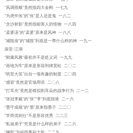
“风调雨顺”竟然指四大金刚 一七九
“为虎作伥”的”伥”是人还是鬼 一八二
“含沙射影”竟然指能害人的怪物 一八四
“孟婆汤”的”孟婆”原来是风神 一八八
“城隍庙”的”城隍”到底是一尊什么样的神 一九一
庙堂·江湖
“附庸风雅”最初并不是贬义词 一九九
“画地为牢”原来是形容刑律宽松 二〇二
“哄堂大笑”出自一项有趣的制度 二〇四
“感冒”竟然是官场用语 二〇八
“打耳光”竟然是模拟割耳朵的战争行为 二一二
“张冠李戴”的”张””李”到底指谁 二一六
“墨守成规”的”墨”原来指墨子 二二〇
“学而优则仕”不是形容优秀 二二三
“私淑弟子”究竟是什么样的弟子 二二六
“骊歌”为何指离别之歌 二二九