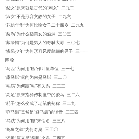
“怨女”原来就是古代的”剩女” 二九二
“淑女”不是形容文静的女子 二九六
“花信年华”为何比喻女子二十四岁 二九九
“梨涡”为什么指美女的酒涡 三〇三
“戴绿帽”为何是男人的奇耻大辱 三〇七
“惨绿少年”为何形容风度翩翩的男子 三一一
博 物
“马匹”为何用”匹”作计量单位 三一七
“露马脚”露的为何是马脚 三二〇
“毛病”为何跟”毛”有关系 三二三
“高足”原来指驿传制度中的骏马 三二六
“耗子”怎么变成了老鼠的别称 三二九
“弼马温”竟然是”避马瘟”的谐音 三三四
“乌贼”为何用”贼”来命名 三三八
“鲍鱼之肆”为何奇臭 三四〇
“渴睡”原来是”貉睡”之误 三四五