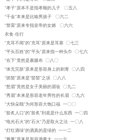
“孝子”原本不是指孝顺的儿子 〇五八
“千金”本来是比喻男孩子 〇六二
“禁脔”原来专指皇帝的女婿 〇六六
衣食·住行
“充耳不闻”的”充耳”原来是耳塞 〇七三
“平头百姓”的”平头”原来指一种头巾 〇七六
“在下”竟然是裹腿布 〇八〇
“体无完肤”原来是形容身上的刺青 〇八四
“抓髻”原来是”髽髻”之误 〇八八
“愁眉”竟然是女子美丽的眉妆 〇九二
“秀眉”本来是形容老年男性的长眉 〇九六
“大快朵颐”为何形容大饱口福 一〇〇
“脍炙人口”的”脍炙”到底是什么东西 一〇四
“电光石火”的”石火”乃是取火之法 一〇八
“灯红酒绿”的酒真的是绿的 一一二
“雅量”原来是形容酒量大 一一六