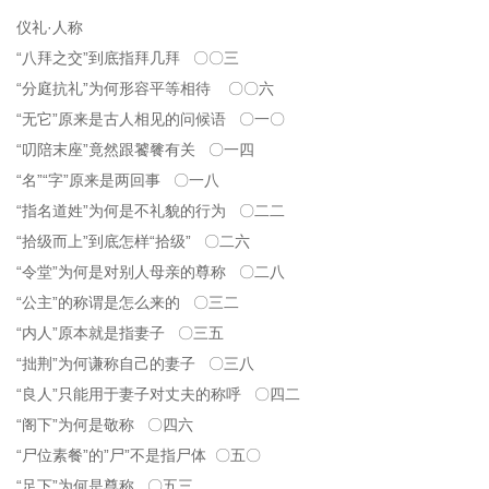
仪礼·人称
“八拜之交”到底指拜几拜 〇〇三
“分庭抗礼”为何形容平等相待 〇〇六
“无它”原来是古人相见的问候语 〇一〇
“叨陪末座”竟然跟饕餮有关 〇一四
“名”“字”原来是两回事 〇一八
“指名道姓”为何是不礼貌的行为 〇二二
“拾级而上”到底怎样“拾级” 〇二六
“令堂”为何是对别人母亲的尊称 〇二八
“公主”的称谓是怎么来的 〇三二
“内人”原本就是指妻子 〇三五
“拙荆”为何谦称自己的妻子 〇三八
“良人”只能用于妻子对丈夫的称呼 〇四二
“阁下”为何是敬称 〇四六
“尸位素餐”的”尸”不是指尸体 〇五〇
“足下”为何是尊称 〇五三