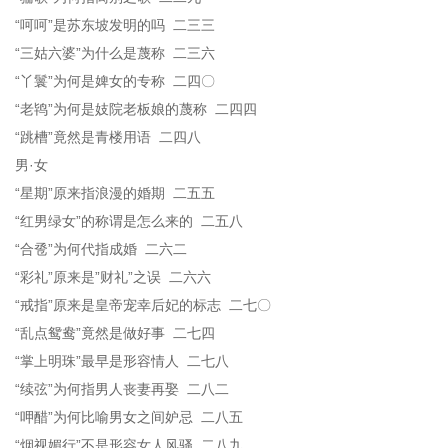
“呵呵”是苏东坡发明的吗 二三三
“三姑六婆”为什么是蔑称 二三六
“丫鬟”为何是婢女的专称 二四〇
“老鸨”为何是妓院老板娘的蔑称 二四四
“跳槽”竟然是青楼用语 二四八
男·女
“星期”原来指浪漫的婚期 二五五
“红男绿女”的称谓是怎么来的 二五八
“合卺”为何代指成婚 二六二
“彩礼”原来是”财礼”之误 二六六
“戒指”原来是皇帝宠幸后妃的标志 二七〇
“乱点鸳鸯”竟然是做好事 二七四
“掌上明珠”最早是形容情人 二七八
“续弦”为何指男人丧妻再娶 二八二
“呷醋”为何比喻男女之间妒忌 二八五
“烟视媚行”不是形容女人风骚 二八九