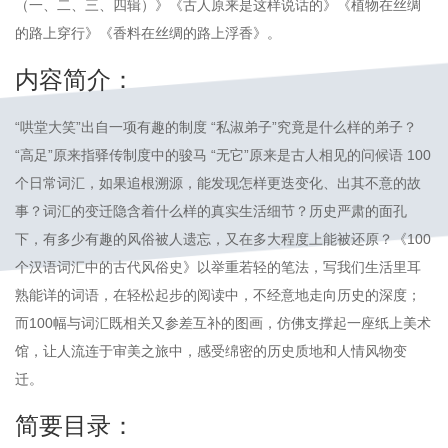
（一、二、三、四辑）》《古人原来是这样说话的》《植物在丝绸
的路上穿行》《香料在丝绸的路上浮香》。
内容简介：
“哄堂大笑”出自一项有趣的制度 “私淑弟子”究竟是什么样的弟子？
“高足”原来指驿传制度中的骏马 “无它”原来是古人相见的问候语 100
个日常词汇，如果追根溯源，能发现怎样更迭变化、出其不意的故
事？词汇的变迁隐含着什么样的真实生活细节？历史严肃的面孔
下，有多少有趣的风俗被人遗忘，又在多大程度上能被还原？《100
个汉语词汇中的古代风俗史》以举重若轻的笔法，写我们生活里耳
熟能详的词语，在轻松起步的阅读中，不经意地走向历史的深度；
而100幅与词汇既相关又参差互补的图画，仿佛支撑起一座纸上美术
馆，让人流连于审美之旅中，感受绵密的历史质地和人情风物变
迁。
简要目录：