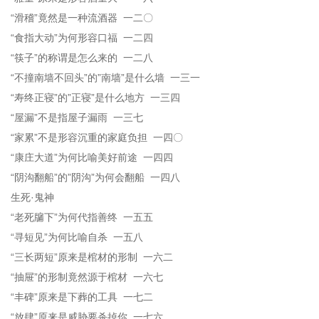
“滑稽”竟然是一种流酒器 一二〇
“食指大动”为何形容口福 一二四
“筷子”的称谓是怎么来的 一二八
“不撞南墙不回头”的”南墙”是什么墙 一三一
“寿终正寝”的”正寝”是什么地方 一三四
“屋漏”不是指屋子漏雨 一三七
“家累”不是形容沉重的家庭负担 一四〇
“康庄大道”为何比喻美好前途 一四四
“阴沟翻船”的”阴沟”为何会翻船 一四八
生死·鬼神
“老死牖下”为何代指善终 一五五
“寻短见”为何比喻自杀 一五八
“三长两短”原来是棺材的形制 一六二
“抽屉”的形制竟然源于棺材 一六七
“丰碑”原来是下葬的工具 一七二
“放肆”原来是威胁要杀掉你 一七六