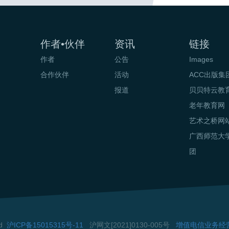
作者•伙伴
资讯
链接
作者
公告
Images
合作伙伴
活动
ACC出版集
报道
贝贝特云教
老年教育网
艺术之桥网
广西师范大
团
ed
沪ICP备15015315号-11
沪网文[2021]0130-005号
增值电信业务经营许