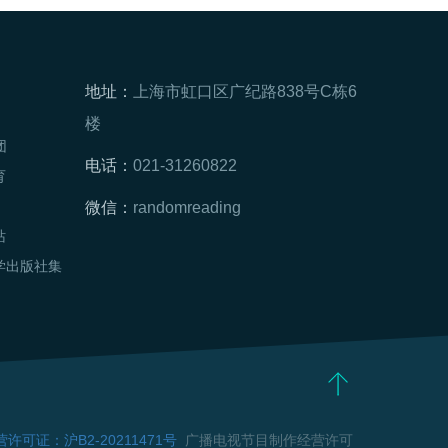
地址：
上海市虹口区广纪路838号C栋6
楼
团
电话：
021-31260822
育
微信：
randomreading
站
学出版社集
可证：沪B2-20211471号
广播电视节目制作经营许可