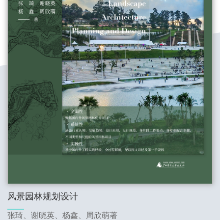
风景园林规划设计
张琦、谢晓英、杨鑫、周欣萌著