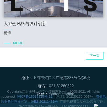
大都会风格与设计创新
杨锋
MORE
下一页
地址：
上海市虹口区广纪路838号C栋6楼
电话：
021-31260822
Copyright@上海贝贝特文化传播有限公司 2009-2021 All rights
微信：
randomreading
reserved
沪ICP备15015315号-11
沪网文[2021]0130-005号
增值电
信业务经营许可证：沪B2-20211471号
广播电视节目制作经营许可证：
(沪)字第04343号 公安网备：31010902001718