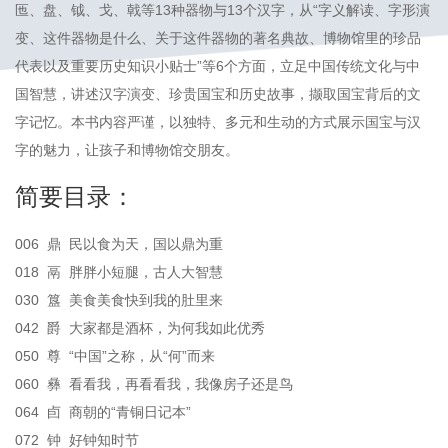
匜、盘、钺、戈、戟等13种器物与13个汉字，从“字义解读、字形演
变、这件器物是什么、关于这件器物的著名典故、博物馆里的珍品
代表以及重要历史知识小贴士”等6个方面，立足中国传统文化与中
国智慧，讲述汉字演变、珍贵国宝和历史故事，撷取国宝背后的文
字记忆。本书内容严谨，以独特、多元和生动的方式展示国宝与汉
字的魅力，让孩子和博物馆交朋友。
简要目录：
006 鼎 民以食为天，国以鼎为重
018 鬲 胖胖小短腿，古人大智慧
030 簋 美食美食快到我的肚里来
042 爵 大家都是酒杯，为何我如此优秀
050 尊 “中国”之称，从“何”而来
060 彝 看看我，再看看我，我像房子还是鸟
064 卣 商朝的“青铜日记本”
072 钟 好钟知时节