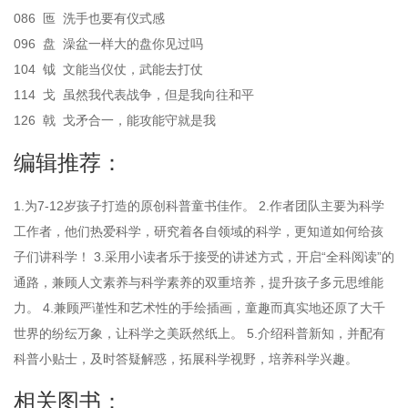
086 匜 洗手也要有仪式感
096 盘 澡盆一样大的盘你见过吗
104 钺 文能当仪仗，武能去打仗
114 戈 虽然我代表战争，但是我向往和平
126 戟 戈矛合一，能攻能守就是我
编辑推荐：
1.为7-12岁孩子打造的原创科普童书佳作。 2.作者团队主要为科学
工作者，他们热爱科学，研究着各自领域的科学，更知道如何给孩
子们讲科学！ 3.采用小读者乐于接受的讲述方式，开启“全科阅读”的
通路，兼顾人文素养与科学素养的双重培养，提升孩子多元思维能
力。 4.兼顾严谨性和艺术性的手绘插画，童趣而真实地还原了大千
世界的纷纭万象，让科学之美跃然纸上。 5.介绍科普新知，并配有
科普小贴士，及时答疑解惑，拓展科学视野，培养科学兴趣。
相关图书：