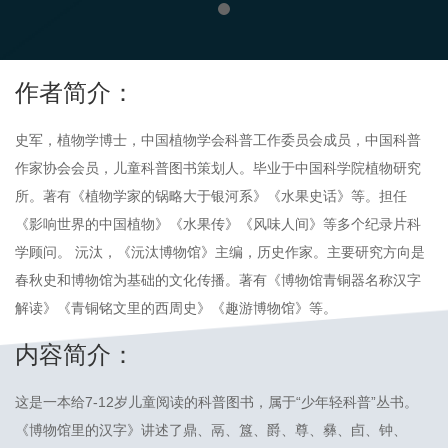
作者简介：
史军，植物学博士，中国植物学会科普工作委员会成员，中国科普
作家协会会员，儿童科普图书策划人。毕业于中国科学院植物研究
所。著有《植物学家的锅略大于银河系》《水果史话》等。担任
《影响世界的中国植物》《水果传》《风味人间》等多个纪录片科
学顾问。 沅汰，《沅汰博物馆》主编，历史作家。主要研究方向是
春秋史和博物馆为基础的文化传播。著有《博物馆青铜器名称汉字
解读》《青铜铭文里的西周史》《趣游博物馆》等。
内容简介：
这是一本给7-12岁儿童阅读的科普图书，属于“少年轻科普”丛书。
《博物馆里的汉字》讲述了鼎、鬲、簋、爵、尊、彝、卣、钟、