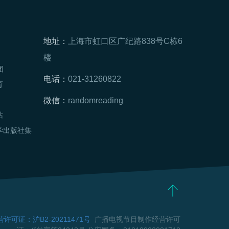
地址：
上海市虹口区广纪路838号C栋6
楼
团
电话：
021-31260822
育
微信：
randomreading
站
学出版社集
可证：沪B2-20211471号
广播电视节目制作经营许可