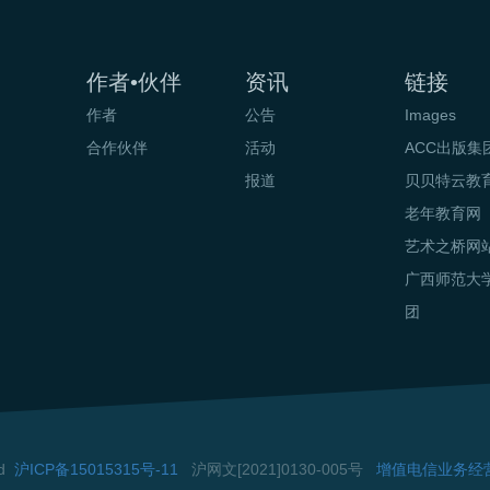
作者•伙伴
资讯
链接
作者
公告
Images
合作伙伴
活动
ACC出版集
报道
贝贝特云教
老年教育网
艺术之桥网
广西师范大
团
ed
沪ICP备15015315号-11
沪网文[2021]0130-005号
增值电信业务经营许