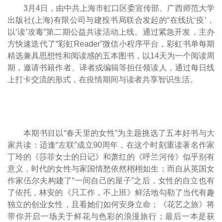
3月4日，由中共上海市虹口区委宣传部、广西师范大学
出版社(上海)有限公司与建投书局联合发起的“在线抗‘疫’，
以‘读’攻毒”第二期公益共读活动上线。通过紧急开发，主办
方快速迭代了“彩虹Reader”微信小程序平台，彩虹书单每期
精选兼具思想性和阅读感的五本图书，以14天为一个阅读周
期，邀请书籍作者、译者或编辑等担任领读人，通过每日线
上打卡交流的形式，在疫情期间与读者共享智识生活。
本期书目以“春天里的女性”为主题挑选了五本好书与大
家共读：适逢“左联”成立90周年，在这个时刻重读著名作家
丁玲的《莎菲女士的日记》和萧红的《呼兰河传》似乎别有
意义，时代的女性与家国情愁依然栩栩如生；而自从英国女
作家伍尔夫构建了“一间自己的屋子”之后，女性的自立也有
了依托，林安的《只工作，不上班》鲜活地勾勒了当代有趣
独立的创业女性，且看她们如何安身立命；《花艺之旅》将
带你开启一场关于鲜花与色彩的浪漫旅行；最后一本是获