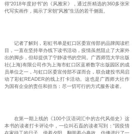
得“2018年度好书”的《风雅宋》，通过所精选的360多张宋
代写实画作，揭示了宋朝“风雅”生活的若干侧面。
记者了解到，彩虹书单是虹口区委宣传部的品牌阅读栏
目，一直在坚持举办线下读书活动，疫情虽然阻止了大家外
出的脚步，但却提供了宁静读书的空间。广西师范大学出版
社(上海)有限公司作为上海市虹口区蓝桥数字出版园区的成
员单位之一，与虹口区委宣传部不谋而合，联合建投书局启
动了彩虹READER的线上打卡活动。这也是广西师大社作
为国有企业的责任和担当：尽一切可行的方式服务读者。
在第一期上线的《100个汉语词汇中的古代风俗史》这
本书的读者打卡评论中，一位叫石磊的读者写到：“因疫情
在家待工的日子，傍着夕阳，翻阅着小典故，仿佛进行了一